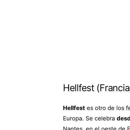
Hellfest (Francia
Hellfest
es otro de los f
Europa. Se celebra
des
Nantes, en el oeste de F