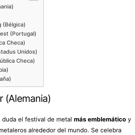
ania)
 (Bélgica)
est (Portugal)
ica Checa)
stadus Unidos)
blica Checa)
bia)
paña)
 (Alemania)
 duda el festival de metal
más emblemático
y
 metaleros alrededor del mundo. Se celebra