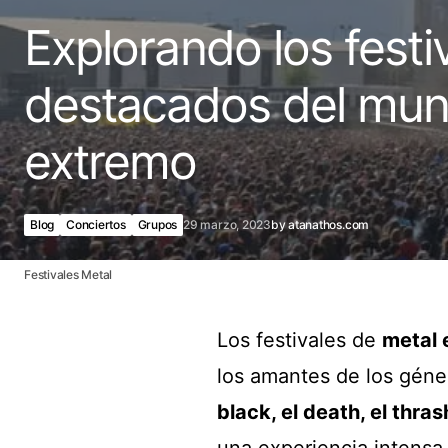
Explorando los fest
destacados del mun
extremo
Blog
Conciertos
Grupos
29 marzo, 2023
by
atanathos.com
Festivales Metal
Los festivales de
metal 
los amantes de los géne
black, el death, el thras
una experiencia intensa 