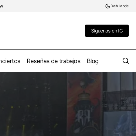
ow
Dark Mode
Síguenos en IG
Síguenos en IG
ciertos
Reseñas de trabajos
Blog
Sense of noise, banda de Melodic Death
Metal lanza sencillo "War Within" con Stu
e metal extremo
Block de Into Eternity como invitado
especial.