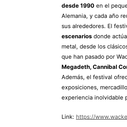
desde 1990
en el pequ
Alemania, y cada año r
sus alrededores. El fest
escenarios
donde actú
metal, desde los clásic
que han pasado por Wa
Megadeth, Cannibal Co
Además, el festival ofr
exposiciones, mercadill
experiencia inolvidable 
Link:
https://www.wack