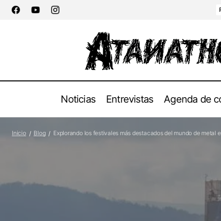
Noticias
Entrevistas
Agenda de c
"Teksuo lanza su nuevo sencillo 'Raise
Inicio
Blog
Explorando los festivales más destacados del mundo de metal 
Blog
Conciertos
The Flag'