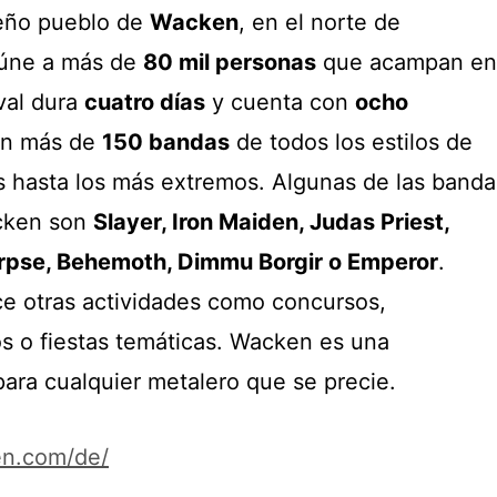
eño pueblo de
Wacken
, en el norte de
eúne a más de
80 mil personas
que acampan en
ival dura
cuatro días
y cuenta con
ocho
an más de
150 bandas
de todos los estilos de
os hasta los más extremos. Algunas de las banda
cken son
Slayer, Iron Maiden, Judas Priest,
rpse, Behemoth, Dimmu Borgir o Emperor
.
ece otras actividades como concursos,
os o fiestas temáticas. Wacken es una
para cualquier metalero que se precie.
en.com/de/