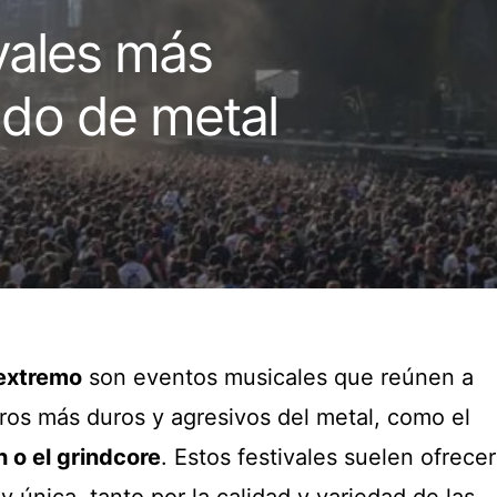
ivales más
do de metal
extremo
son eventos musicales que reúnen a
ros más duros y agresivos del metal, como el
h o el grindcore
. Estos festivales suelen ofrecer
y única, tanto por la calidad y variedad de las