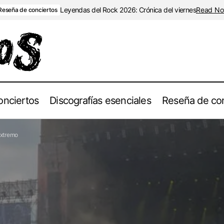
Leyendas del Rock 2026: Crónica del viernes
Read N
Reseña de conciertos
onciertos
Discografías esenciales
Reseña de con
extremo
Explorando los festivales más destacados del mundo d
Grupos