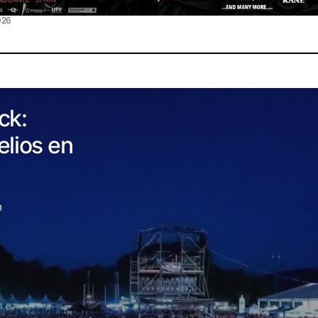
026
ck:
elios en
0