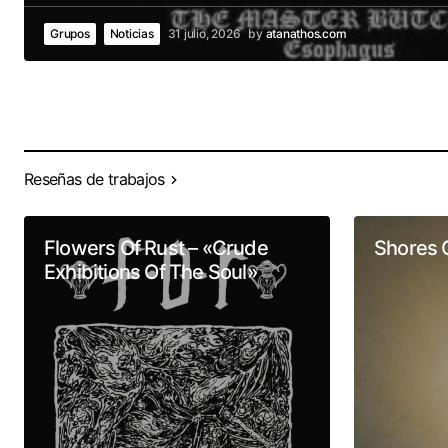
Grupos
Noticias
31 julio, 2026
by
atanathos.com
Reseñas de trabajos
Flowers Of Rust – «Crude
Shores 
Exhibitions Of The Soul»