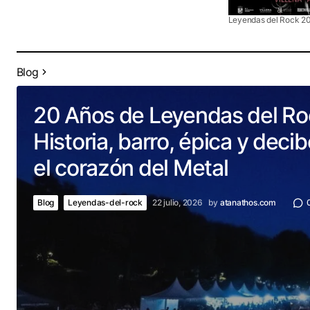
Leyendas del Rock 2
Blog
20 Años de Leyendas del Ro
Historia, barro, épica y decib
el corazón del Metal
Blog
Leyendas-del-rock
22 julio, 2026
by
atanathos.com