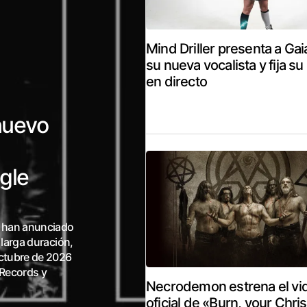
Mind Driller presenta a Ga
su nueva vocalista y fija s
en directo
nuevo
ngle
h han anunciado
 larga duración,
octubre de 2026
 Records y
Necrodemon estrena el vid
oficial de «Burn, your Chris