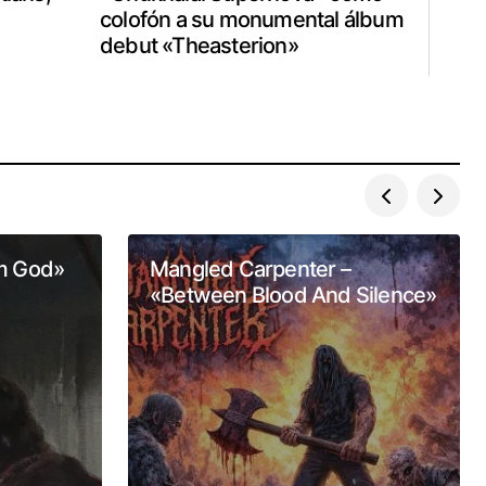
s
colofón a su monumental álbum
debut «Theasterion»
om God»
Mangled Carpenter –
«Between Blood And Silence»