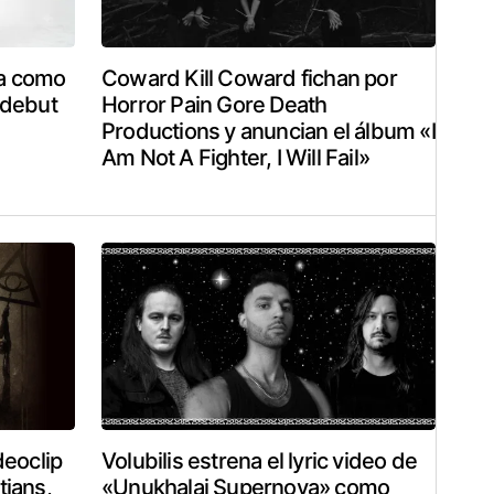
ia como
Coward Kill Coward fichan por
u debut
Horror Pain Gore Death
Productions y anuncian el álbum «I
Am Not A Fighter, I Will Fail»
eoclip
Volubilis estrena el lyric video de
tians,
«Unukhalai Supernova» como