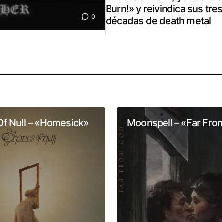
Burn!» y reivindica sus tre
0
décadas de death metal
Of Null – «Homesick»
Moonspell – «Far Fr