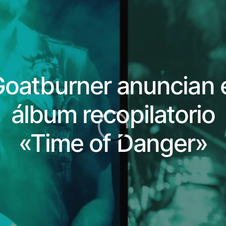
oatburner anuncian 
álbum recopilatorio
«Time of Danger»