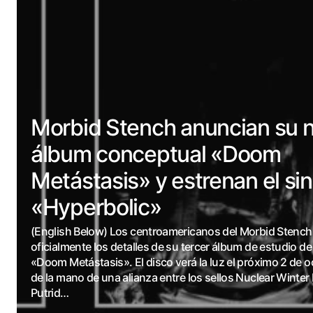
Morbid Stench anuncian su 
álbum conceptual «Doom
Metástasis» y estrenan el si
«Hyperbolic»
(English Below) Los centroamericanos del Morbid Stenc
oficialmente los detalles de su tercer álbum de estudio de
«Doom Metástasis». El disco verá la luz el próximo 2 de 
de la mano de una alianza entre los sellos Nuclear Winter
Putrid…