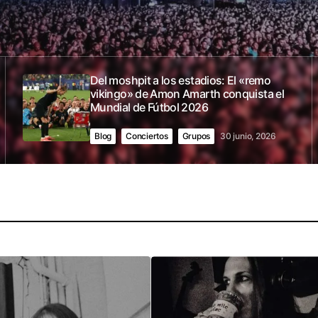
Del moshpit a los estadios: El «remo
vikingo» de Amon Amarth conquista el
Mundial de Fútbol 2026
Blog
Conciertos
Grupos
30 junio, 2026