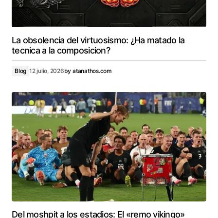
La obsolencia del virtuosismo: ¿Ha matado la
tecnica a la composicion?
Blog
12 julio, 2026
by
atanathos.com
Del moshpit a los estadios: El «remo vikingo»