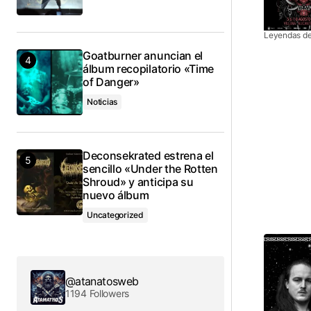
Leyendas de
Goatburner anuncian el
álbum recopilatorio «Time
of Danger»
Noticias
Deconsekrated estrena el
sencillo «Under the Rotten
Shroud» y anticipa su
nuevo álbum
Uncategorized
@atanatosweb
1194 Followers