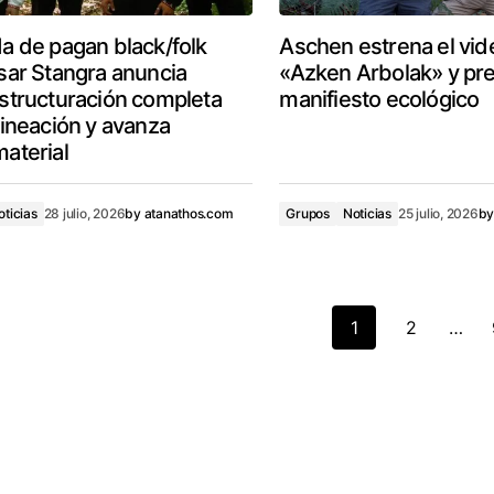
a de pagan black/folk
Aschen estrena el vid
sar Stangra anuncia
«Azken Arbolak» y pr
structuración completa
manifiesto ecológico
lineación y avanza
aterial
oticias
28 julio, 2026
by
atanathos.com
Grupos
Noticias
25 julio, 2026
b
1
2
…