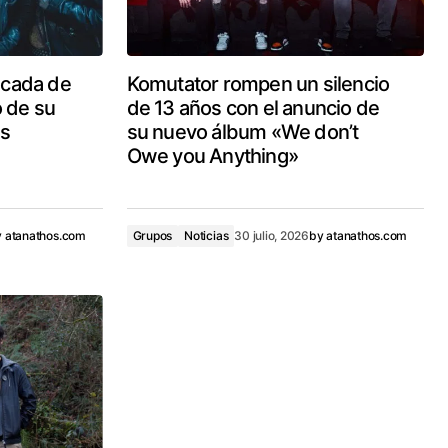
écada de
Komutator rompen un silencio
o de su
de 13 años con el anuncio de
ds
su nuevo álbum «We don’t
Owe you Anything»
y
atanathos.com
Grupos
Noticias
30 julio, 2026
by
atanathos.com