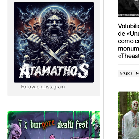
Volubili
de «Un
como co
monume
«Theast
Grupos
N
Follow on Instagram
Follow on Instagram