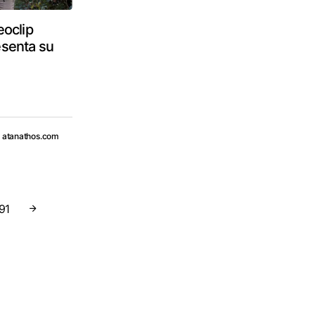
eoclip
esenta su
y
atanathos.com
91