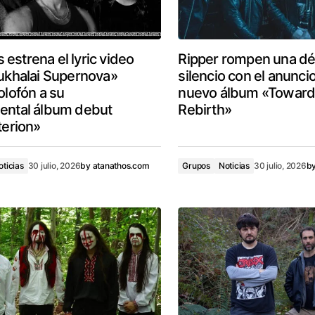
s estrena el lyric video
Ripper rompen una d
ukhalai Supernova»
silencio con el anunci
lofón a su
nuevo álbum «Towar
ntal álbum debut
Rebirth»
erion»
oticias
30 julio, 2026
by
atanathos.com
Grupos
Noticias
30 julio, 2026
b