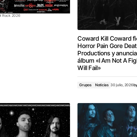
l Rock 2026
Coward Kill Coward fi
Horror Pain Gore Dea
Productions y anuncia
álbum «I Am Not A Figh
Will Fail»
Grupos
Noticias
30 julio, 2026
b