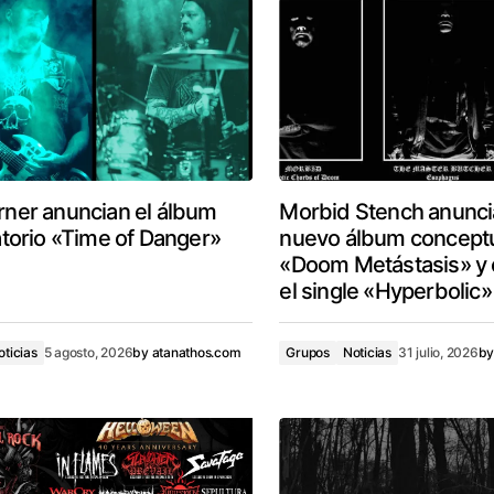
ner anuncian el álbum
Morbid Stench anunci
atorio «Time of Danger»
nuevo álbum concept
«Doom Metástasis» y 
el single «Hyperbolic»
oticias
5 agosto, 2026
by
atanathos.com
Grupos
Noticias
31 julio, 2026
b