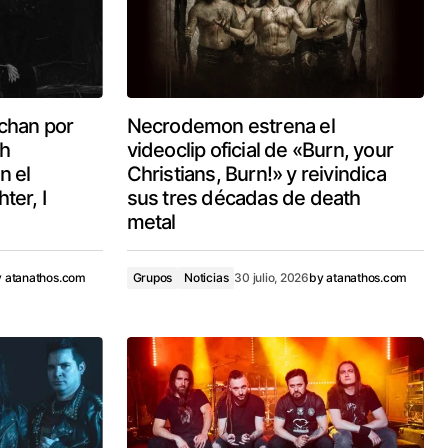
chan por
Necrodemon estrena el
th
videoclip oficial de «Burn, your
n el
Christians, Burn!» y reivindica
ter, I
sus tres décadas de death
metal
y
atanathos.com
Grupos
Noticias
30 julio, 2026
by
atanathos.com