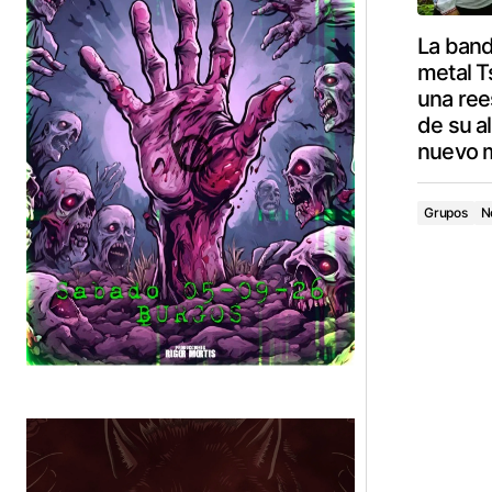
La band
metal T
una ree
de su a
nuevo m
Grupos
N