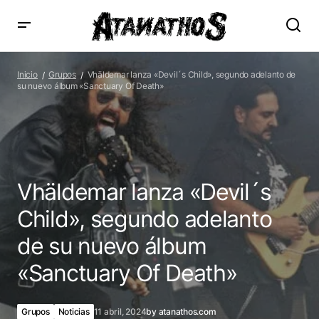
Vhäldemar lanza «Devil´s Child», segundo adelanto de su
nuevo álbum «Sanctuary Of Death»
Inicio
Grupos
Vhäldemar lanza «Devil´s Child», segundo adelanto de
su nuevo álbum «Sanctuary Of Death»
Vhäldemar lanza «Devil´s
Child», segundo adelanto
de su nuevo álbum
«Sanctuary Of Death»
Grupos
Noticias
11 abril, 2024
by
atanathos.com