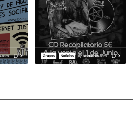
s.com
0
Grupos
Noticias
by
atanathos.com
0