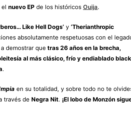
 el
nuevo EP
de los históricos
Ouija
.
rberos… Like Hell Dogs’
y
‘Therianthropic
ciones absolutamente respetuosas con el legad
 a demostrar que
tras 26 años en la brecha,
leitesía al más clásico, frío y endiablado blac
a
.
Impia
en su totalidad, y sobre todo no te olvide
a través de
Negra Nit
.
¡El lobo de Monzón sigu