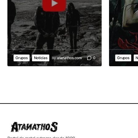
Grupos
Noticias
by
atanathos.com
0
Grupos
N