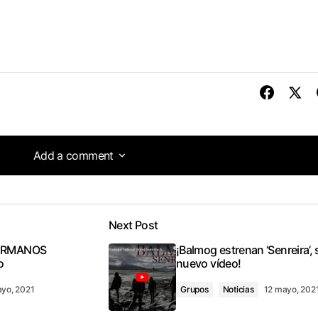
Add a comment
Add a comment
Next Post
tado
ERMANOS
¡Balmog estrenan ‘Senreira’, 
o
nuevo vídeo!
yo, 2021
Grupos
Noticias
12 mayo, 202