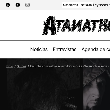
Leyendas de
Conciertos
Noticias
Noticias
Entrevistas
Agenda de c
CUENTOS DE LOS HERMANOS GRIND
Grupo
Inicio
Grupos
Escucha completo el nuevo EP de Ouija «Selenophile Impia»
está de regreso