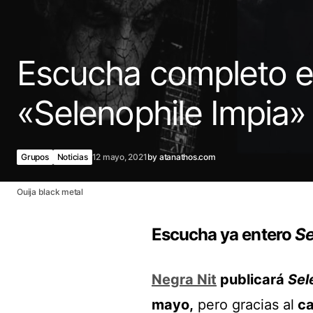
Escucha completo el
«Selenophile Impia»
Grupos
Noticias
12 mayo, 2021
by
atanathos.com
Ouija black metal
Escucha ya entero
Se
Negra Nit
publicará
Sel
mayo,
pero gracias al
ca