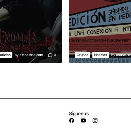
oticias
by
atanathos.com
0
Grupos
Noticias
by
atanatho
Síguenos