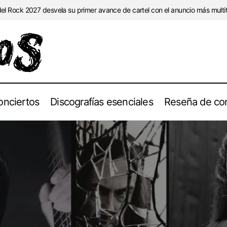
l Rock 2027 desvela su primer avance de cartel con el anuncio más multitu
onciertos
Discografías esenciales
Reseña de con
Escucha completo el nuevo EP de Ouija «Selenophile 
s
Noticias