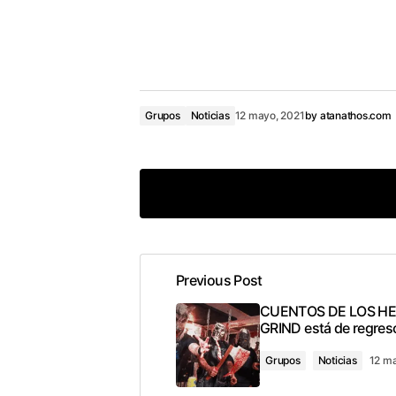
Grupos
Noticias
12 mayo, 2021
by
atanathos.com
Previous Post
conec
CUENTOS DE LOS H
GRIND está de regres
Grupos
Noticias
12 ma