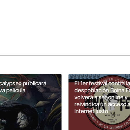
calypse» publicará
El 1er festival contra la
a película
despoblación Boina F
volverá a ser online y
reivindica un acceso 
Internet justo