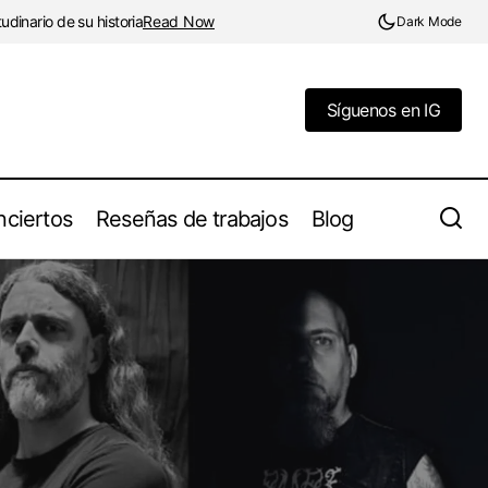
dinario de su historia
Read Now
Dark Mode
Síguenos en IG
Síguenos en IG
ciertos
Reseñas de trabajos
Blog
¡Balmog estrenan ‘Senreira’, su nuevo
Impia»
vídeo!