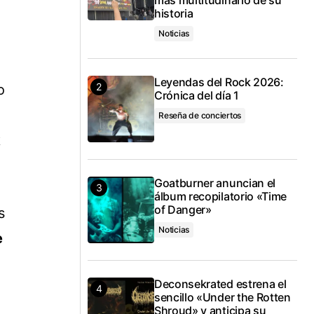
historia
Noticias
Leyendas del Rock 2026:
o
Crónica del día 1
Reseña de conciertos
k
Goatburner anuncian el
álbum recopilatorio «Time
of Danger»
s
Noticias
e
Deconsekrated estrena el
sencillo «Under the Rotten
Shroud» y anticipa su