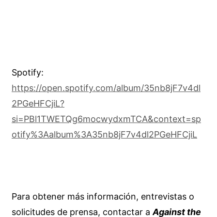
Spotify:
https://open.spotify.com/album/35nb8jF7v4dl
2PGeHFCjiL?
si=PBl1TWETQg6mocwydxmTCA&context=sp
otify%3Aalbum%3A35nb8jF7v4dl2PGeHFCjiL
Para obtener más información, entrevistas o
solicitudes de prensa, contactar a
Against the