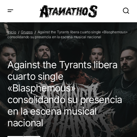
Against the Tyrants libera cuarto single «Blasphemous»
consolidando su presencia en la escena musical nacional
Inicio
Grupos
Against the Tyrants libera cuarto single «Blasphemous»
consolidando su presencia en la escena musical nacional
Against the Tyrants libera
cuarto single
«Blasphemous»
consolidando su presencia
en la escena musical
nacional