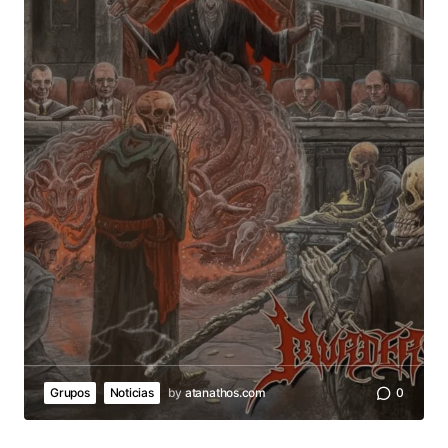
Grupos
Noticias
by
atanathos.com
0