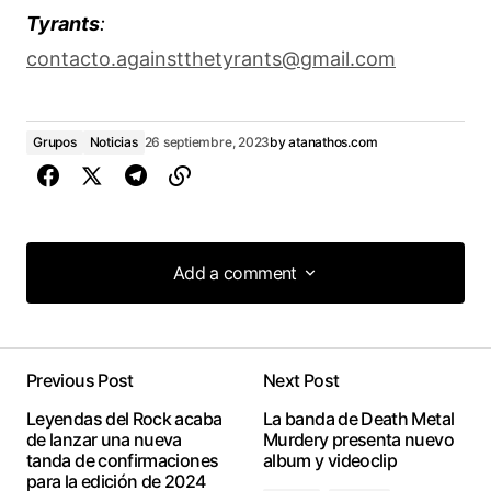
Tyrants
:
contacto.againstthetyrants@gmail.com
Grupos
Noticias
26 septiembre, 2023
by
atanathos.com
Add a comment
Add a comment
Previous Post
Next Post
conectado
Leyendas del Rock acaba
La banda de Death Metal
de lanzar una nueva
Murdery presenta nuevo
tanda de confirmaciones
album y videoclip
para la edición de 2024