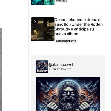
Noticias
Deconsekrated estrena el
sencillo «Under the Rotten
Shroud» y anticipa su
nuevo álbum
Uncategorized
@atanatosweb
1194 Followers