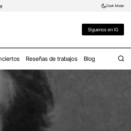
w
Dark Mode
Síguenos en IG
Síguenos en IG
ciertos
Reseñas de trabajos
Blog
Battlesword - "Of Tales And Tragedies"