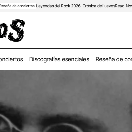
Leyendas del Rock 2026: Crónica del jueves
Read No
Reseña de conciertos
onciertos
Discografías esenciales
Reseña de con
El Impacto de la Filosofía y Literatura en el Metal Extremo
Blog