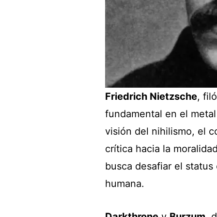
Friedrich Nietzsche
, fi
fundamental en el metal
visión del nihilismo, el
crítica hacia la moralid
busca desafiar el status 
humana.
Darkthrone
y
Burzum
, 