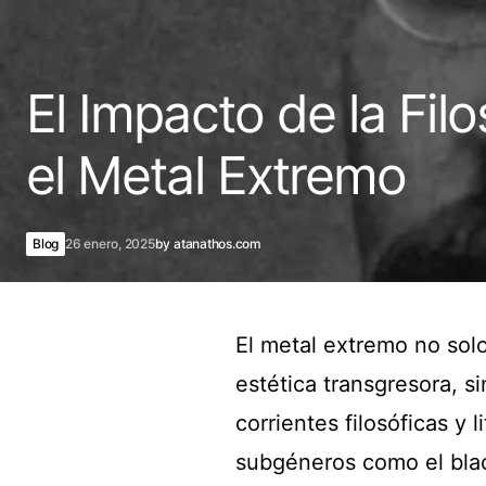
El Impacto de la Filo
el Metal Extremo
Blog
26 enero, 2025
by
atanathos.com
El metal extremo no solo
estética transgresora, s
corrientes filosóficas y 
subgéneros como el blac