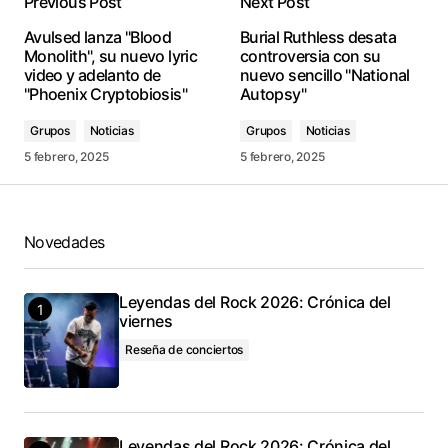
Previous Post
Next Post
conectado
Avulsed lanza "Blood
Burial Ruthless desata
Monolith", su nuevo lyric
controversia con su
video y adelanto de
nuevo sencillo "National
"Phoenix Cryptobiosis"
Autopsy"
Grupos
Noticias
Grupos
Noticias
5 febrero, 2025
5 febrero, 2025
Novedades
Leyendas del Rock 2026: Crónica del
viernes
Reseña de conciertos
Leyendas del Rock 2026: Crónica del