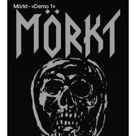
Mörkt- «Demo 1»