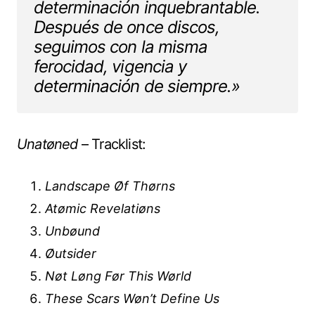
determinación inquebrantable.
Después de once discos,
seguimos con la misma
ferocidad, vigencia y
determinación de siempre.»
Unatøned
– Tracklist:
Landscape Øf Thørns
Atømic Revelatiøns
Unbøund
Øutsider
Nøt Løng Før This Wørld
These Scars Wøn’t Define Us