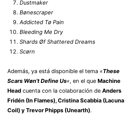
Dustmaker
Bønescraper
Addicted Tø Pain
Bleeding Me Dry
Shards Øf Shattered Dreams
Scørn
Además, ya está disponible el tema
«
These
Scars Wøn’t Define Us
«
, en el que
Machine
Head
cuenta con la colaboración de
Anders
Fridén (In Flames), Cristina Scabbia (Lacuna
Coil) y Trevor Phipps (Unearth)
.