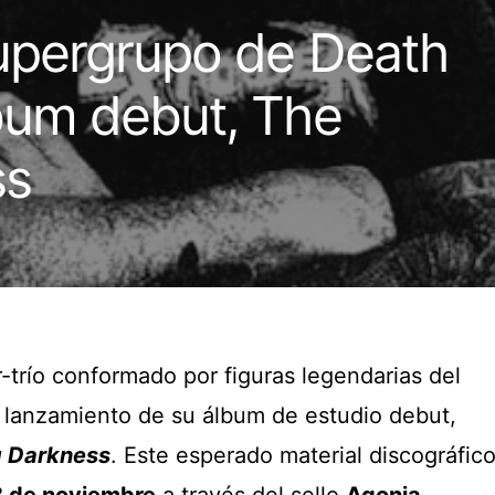
supergrupo de Death
bum debut, The
ss
r-trío conformado por figuras legendarias del
 lanzamiento de su álbum de estudio debut,
g Darkness
. Este esperado material discográfic
 de noviembre
a través del sello
Agonia