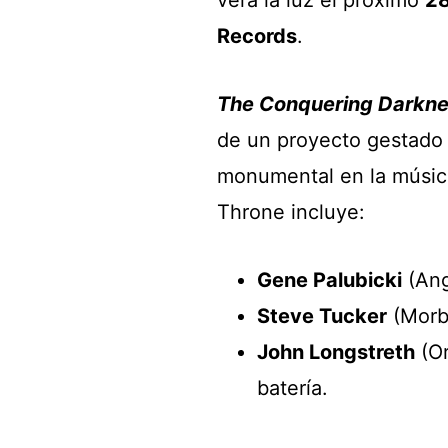
Records
.
The Conquering Darkn
de un proyecto gestado 
monumental en la música
Throne incluye:
Gene Palubicki
(Ang
Steve Tucker
(Morbi
John Longstreth
(Or
batería.