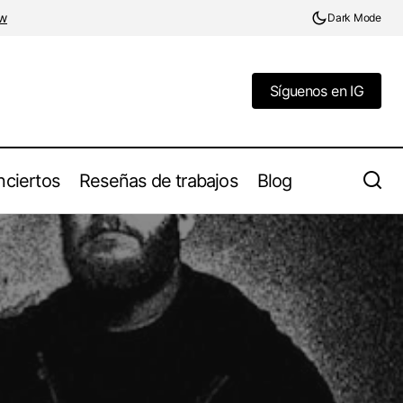
w
Dark Mode
Síguenos en IG
Síguenos en IG
ciertos
Reseñas de trabajos
Blog
SWR Barroselas Metalfest anuncia 26ª
ut, The
Edición con Revenge, Exhumed y
Bulldozer