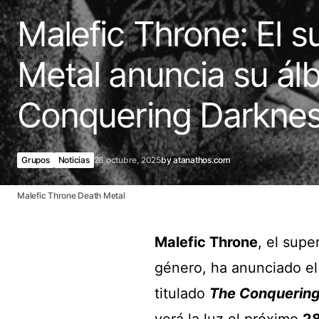
Malefic Throne: El 
Metal anuncia su ál
Conquering Darkne
Grupos
Noticias
28 octubre, 2025
by
atanathos.com
Malefic Throne Death Metal
Malefic Throne
, el supe
género, ha anunciado el
titulado
The Conquerin
verá la luz el próximo
28