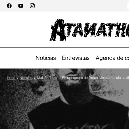
Noticias
Entrevistas
Agenda de c
Male
Grupos
Bergsvriden - "I haggans Afton"
Inicio
Noticias
Malefic Throne: El supergrupo de Death Metal anuncia su 
Con
Noticias