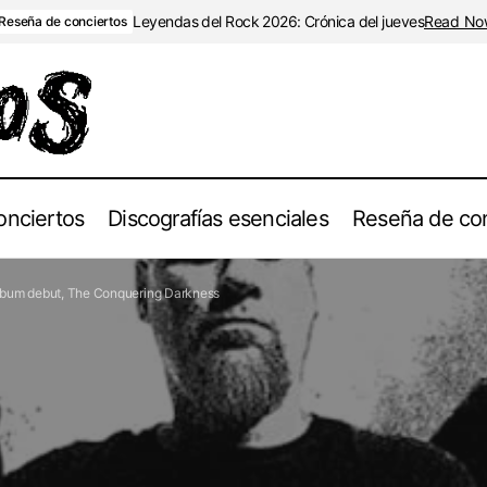
Leyendas del Rock 2026: Crónica del jueves
Read No
Reseña de conciertos
onciertos
Discografías esenciales
Reseña de con
fic Throne: El supergrupo de Death Metal anuncia su álbum deb
álbum debut, The Conquering Darkness
quering Darkness