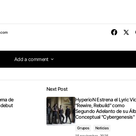
s.com
Add a comment
Add a comment
Next Post
tado
tema de
HyperioN Estrena el Lyric Vi
 debut
"Rewire, Rebuild" como
Segundo Adelanto de su Ál
Conceptual "Cybergenesis"
Grupos
Noticias
15 noviembre, 2025