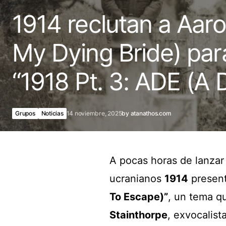
1914 reclutan a Aaro
My Dying Bride) par
“1918 Pt. 3: ADE (A 
Grupos
Noticias
14 noviembre, 2025
by
atanathos.com
A pocas horas de lanza
ucranianos
1914
present
To Escape)”
, un tema q
Stainthorpe
, exvocalist