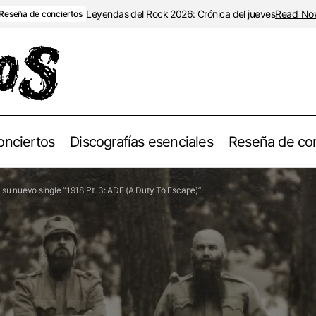
Leyendas del Rock 2026: Crónica del jueves
Read No
Reseña de conciertos
onciertos
Discografías esenciales
Reseña de con
eclutan a Aaron Stainthorpe (ex-My Dying Bride) para su nuevo s
 su nuevo single “1918 Pt. 3: ADE (A Duty To Escape)”
A Duty To Escape)”