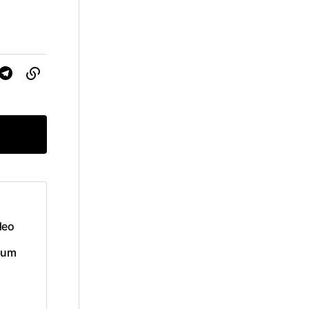
deo
bum