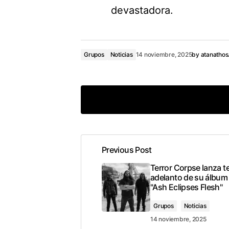
devastadora.
Grupos
Noticias
14 noviembre, 2025
by
atanatho
Previous Post
conec
Terror Corpse lanza 
adelanto de su álbum
"Ash Eclipses Flesh"
Grupos
Noticias
14 noviembre, 2025