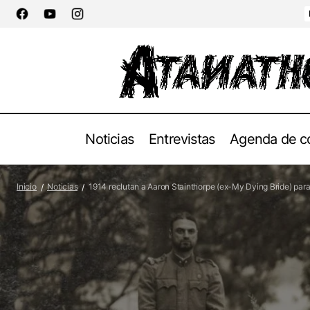
Noticias
Entrevistas
Agenda de c
1914 r
Grupos
Terror Corpse lanza tema de adelanto de
Inicio
Noticias
1914 reclutan a Aaron Stainthorpe (ex-My Dying Bride) para
su álbum debut "Ash Eclipses Flesh"
ADE (
Noticias