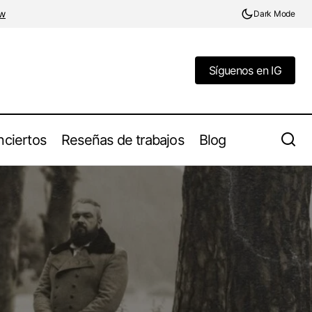
w
Dark Mode
Síguenos en IG
Síguenos en IG
ciertos
Reseñas de trabajos
Blog
HyperioN Estrena el Lyric Video "Rewire,
ingle “1918 Pt. 3:
Rebuild" como Segundo Adelanto de su
Álbum Conceptual "Cybergenesis"