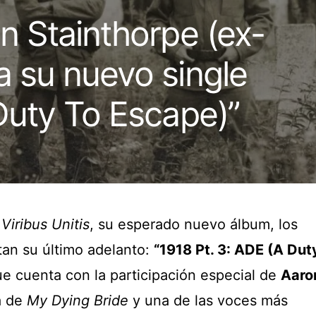
n Stainthorpe (ex-
a su nuevo single
Duty To Escape)”
r
Viribus Unitis
, su esperado nuevo álbum, los
an su último adelanto:
“1918 Pt. 3: ADE (A Dut
ue cuenta con la participación especial de
Aaro
a de
My Dying Bride
y una de las voces más