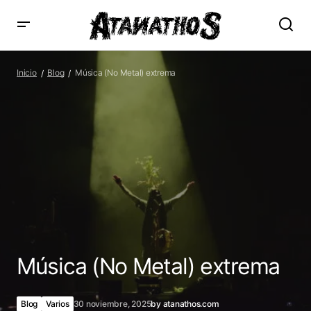
Música (No Metal) extrema
Inicio
Blog
Música (No Metal) extrema
Música (No Metal) extrema
Blog
Varios
30 noviembre, 2025
by
atanathos.com