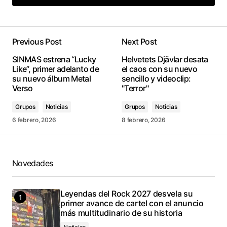
Add a comment
Previous Post
Next Post
conectado
SINMAS estrena “Lucky
Helvetets Djävlar desata
Like”, primer adelanto de
el caos con su nuevo
su nuevo álbum Metal
sencillo y videoclip:
Verso
"Terror"
Grupos
Noticias
Grupos
Noticias
6 febrero, 2026
8 febrero, 2026
Novedades
Leyendas del Rock 2027 desvela su
primer avance de cartel con el anuncio
más multitudinario de su historia