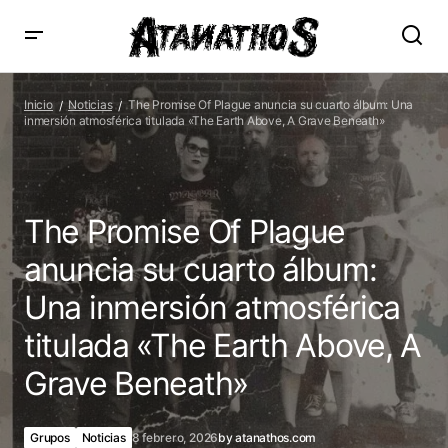
The Promise Of Plague anuncia su cuarto álbum: Una
inmersión atmosférica titulada «The Earth Above, A Grave
Inicio
Noticias
The Promise Of Plague anuncia su cuarto álbum: Una
Beneath»
inmersión atmosférica titulada «The Earth Above, A Grave Beneath»
The Promise Of Plague
anuncia su cuarto álbum:
Una inmersión atmosférica
titulada «The Earth Above, A
Grave Beneath»
Grupos
Noticias
8 febrero, 2026
by
atanathos.com