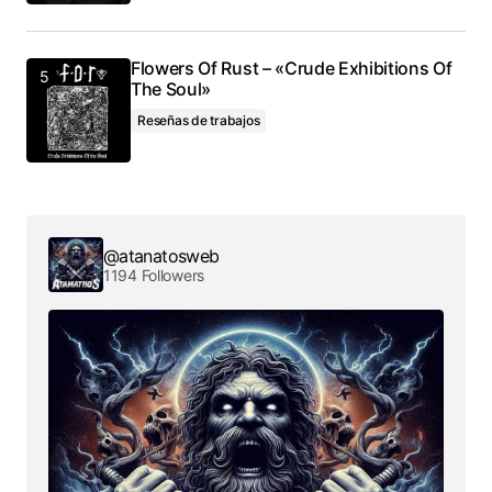
Flowers Of Rust – «Crude Exhibitions Of
The Soul»
Reseñas de trabajos
@atanatosweb
1194 Followers