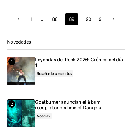
1
…
88
89
90
91
Novedades
Leyendas del Rock 2026: Crónica del día
1
Reseña de conciertos
Goatburner anuncian el álbum
recopilatorio «Time of Danger»
Noticias