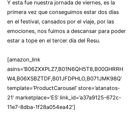
Y esta fue nuestra jornada de viernes, es la
primera vez que conseguimos estar dos días
en el festival, cansados por el viaje, por las
emociones, nos fuimos a descansar para poder
estar a tope en el tercer día del Resu.
[amazon_link
asins=’B06ZXXPLZ7,B01N6QH5T8,B00GHRRH
W4,B06XSBZTDF,B01JFDPHLO,B071JMK98Q’
template=’ProductCarousel’ store=’atanatos-
21′ marketplace=’ES’ link_id=’a37a9125-672c-
11e7-8dba-1f28a054ea42′]