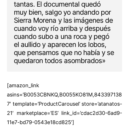
tantas. El documental quedó
muy bien, salgo yo andando por
Sierra Morena y las imágenes de
cuando voy río arriba y después
cuando subo a una roca y pegó
el aullido y aparecen los lobos,
que pensamos que no había y se
quedaron todos asombrados»
[amazon_link
asins=’B0053CBNKQ,B0055KO81M,843397138
7′ template=’ProductCarousel’ store=’atanatos-
21′ marketplace=’ES’ link_id=’cdac2d30-6ad9-
11e7-bd79-0543e18cd825′]