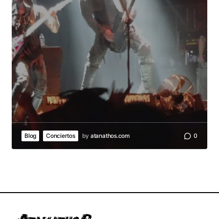
Blog
Conciertos
by
atanathos.com
0