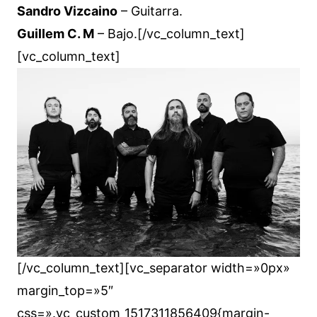
Sandro Vizcaino
– Guitarra.
Guillem C. M
– Bajo.
[/vc_column_text]
[vc_column_text]
[/vc_column_text][vc_separator width=»0px»
margin_top=»5″
css=».vc_custom_1517311856409{margin-