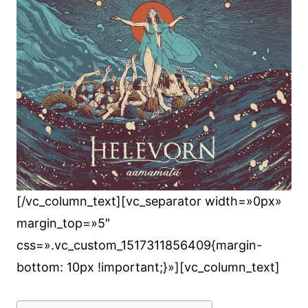
[/vc_column_text][vc_separator width=»0px»
margin_top=»5″
css=».vc_custom_1517311856409{margin-
bottom: 10px !important;}»][vc_column_text]