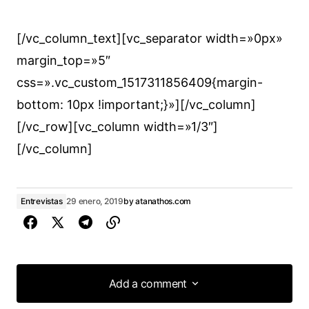
[/vc_column_text][vc_separator width=»0px»
margin_top=»5″
css=».vc_custom_1517311856409{margin-
bottom: 10px !important;}»][/vc_column]
[/vc_row][vc_column width=»1/3″]
[/vc_column]
Entrevistas
29 enero, 2019
by
atanathos.com
Add a comment
Add a comment