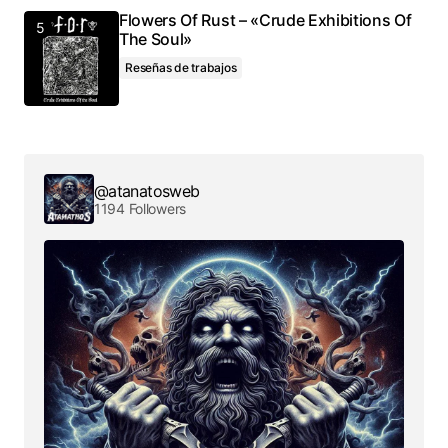
Flowers Of Rust – «Crude Exhibitions Of
The Soul»
Reseñas de trabajos
@atanatosweb
1194 Followers