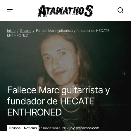
Fallece Marc guitarrista y fundador de HECATE
ENTHRONED
Inicio
Grupos
Fallece Marc guitarrista y fundador de HECATE
ENTHRONED
Fallece Marc guitarrista y
fundador de HECATE
ENTHRONED
Grupos
Noticias
17 noviembre, 2020
by
atanathos.com