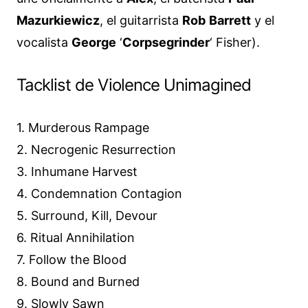
Mazurkiewicz
, el guitarrista
Rob
Barrett
y el
vocalista
George
‘
Corpsegrinder
‘ Fisher).
Tacklist de Violence Unimagined
1
. Murderous Rampage
2
. Necrogenic Resurrection
3
. Inhumane Harvest
4
. Condemnation Contagion
5
. Surround, Kill, Devour
6
. Ritual Annihilation
7
. Follow the Blood
8
. Bound and Burned
9
. Slowly Sawn