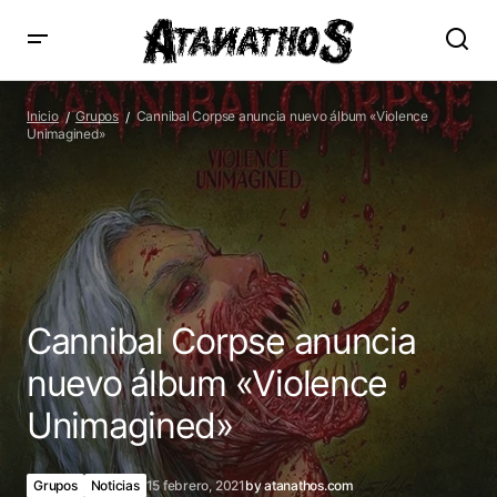
Cannibal Corpse anuncia nuevo álbum «Violence
Unimagined»
Inicio
Grupos
Cannibal Corpse anuncia nuevo álbum «Violence
Unimagined»
Cannibal Corpse anuncia
nuevo álbum «Violence
Unimagined»
Grupos
Noticias
15 febrero, 2021
by
atanathos.com