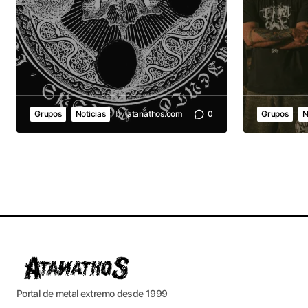
Grupos
Noticias
by
atanathos.com
0
Grupos
N
Portal de metal extremo desde 1999