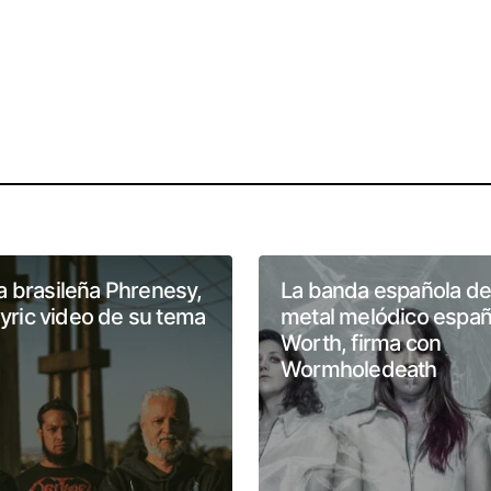
 brasileña Phrenesy,
La banda española de
 lyric video de su tema
metal melódico españ
Worth, firma con
Wormholedeath