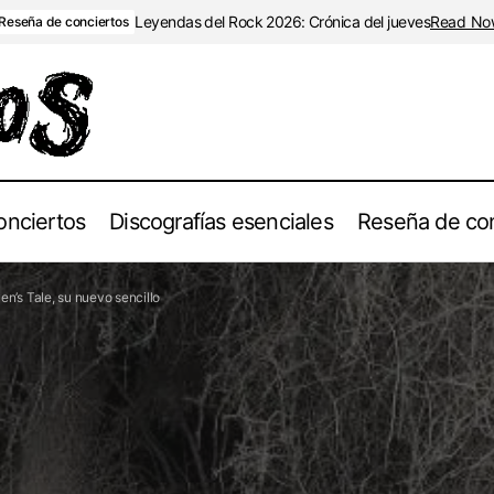
Leyendas del Rock 2026: Crónica del jueves
Read No
Reseña de conciertos
onciertos
Discografías esenciales
Reseña de con
 banda de Black Metal atmosférico Yagon presenta «A Raven’s Ta
n’s Tale, su nuevo sencillo
cillo