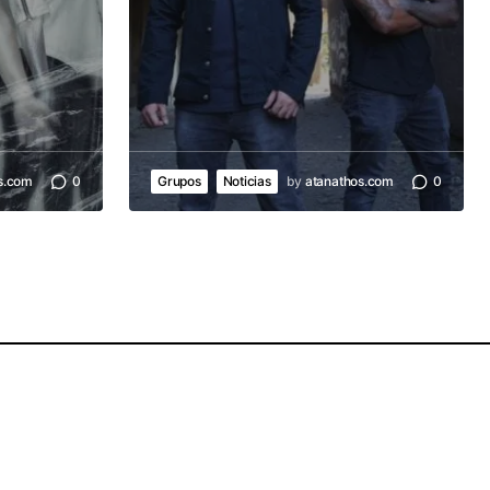
s.com
0
Grupos
Noticias
by
atanathos.com
0