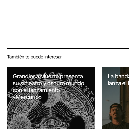
También te puede interesar
Grandiosa Muerte presenta
La banda
su siniestro y oscuro mundo
lanza el
con el lanzamiento
«Mercurio»