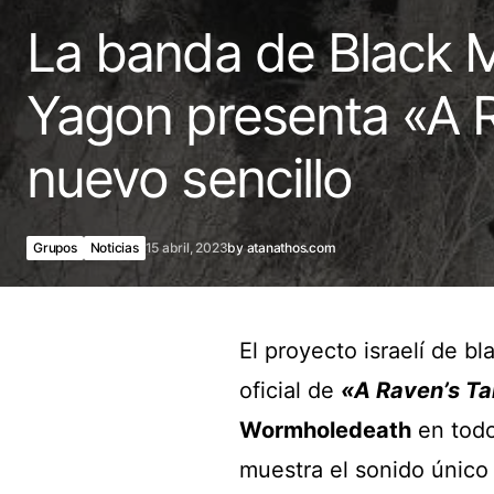
La banda de Black M
Yagon presenta «A R
nuevo sencillo
Grupos
Noticias
15 abril, 2023
by
atanathos.com
El proyecto israelí de b
oficial de
«A Raven’s Ta
Wormholedeath
en todo
muestra el sonido único