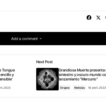
Add a comment
Add a comment
Next Post
tado
he Tongue
Grandiosa Muerte presenta 
encillo y
siniestro y oscuro mundo co
ensible'
lanzamiento "Mercurio"
ril, 2023
Grupos
Noticias
18 abril, 2023