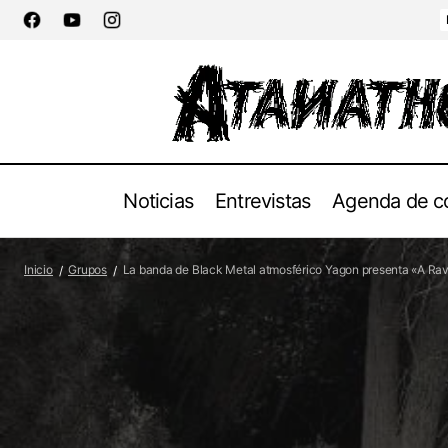
Noticias
Entrevistas
Agenda de c
La banda de metal The Tongue of Eden
La
Grupos
lanza nuevo sencillo y video musical
Inicio
Grupos
La banda de Black Metal atmosférico Yagon presenta «A Rave
sen
Noticias
'Reprehensible'