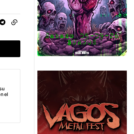
su
n el