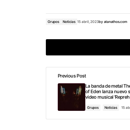
Grupos
Noticias
15 abril, 2023
by
atanathos.com
Previous Post
conec
La banda de metal T
of Eden lanza nuevo s
video musical 'Repreh
Grupos
Noticias
15 ab