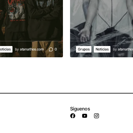
oticias
by
atanathos.com
0
Grupos
Noticias
by
atanatho
Síguenos