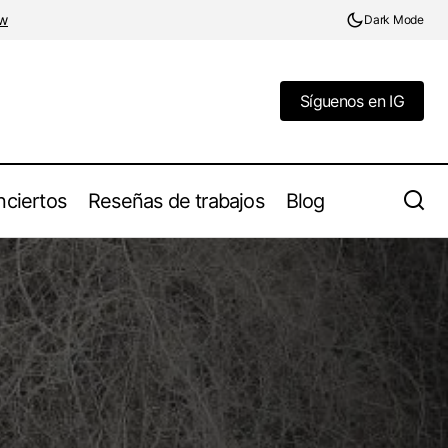
w
Dark Mode
Síguenos en IG
Síguenos en IG
ciertos
Reseñas de trabajos
Blog
Grandiosa Muerte presenta su siniestro y
le, su nuevo
oscuro mundo con el lanzamiento
"Mercurio"