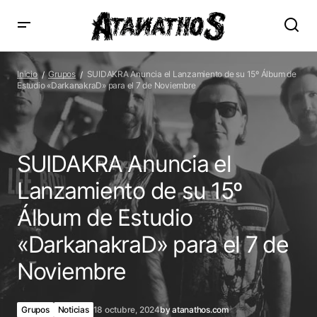
SUIDAKRA Anuncia el Lanzamiento de su 15º Álbum de
Estudio «DarkanakraD» para el 7 de Noviembre
Inicio
Grupos
SUIDAKRA Anuncia el Lanzamiento de su 15º Álbum de
Estudio «DarkanakraD» para el 7 de Noviembre
SUIDAKRA Anuncia el
Lanzamiento de su 15º
Álbum de Estudio
«DarkanakraD» para el 7 de
Noviembre
Grupos
Noticias
18 octubre, 2024
by
atanathos.com