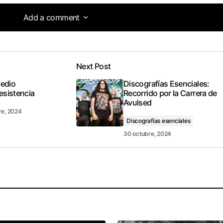
Add a comment
Add a comment
Next Post
tado
Medio
Discografías Esenciales:
esistencia
Recorrido por la Carrera de
Avulsed
re, 2024
Discografías esenciales
30 octubre, 2024