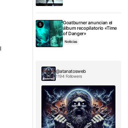
Goatburner anuncian el
álbum recopilatorio «Time
of Danger»
Noticias
l
@atanatosweb
1194 Followers