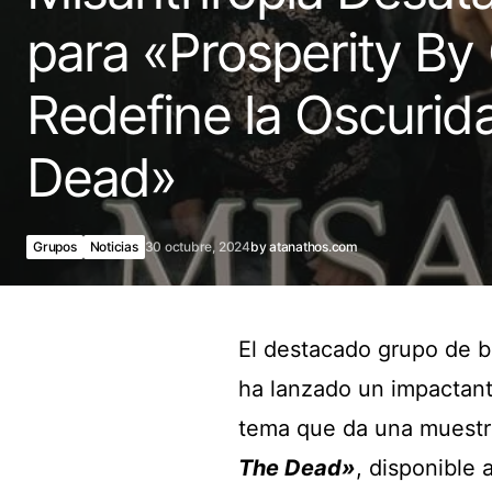
para «Prosperity By
Redefine la Oscurid
Dead»
Grupos
Noticias
30 octubre, 2024
by
atanathos.com
El destacado grupo de 
ha lanzado un impactante
tema que da una muestra
The Dead»
, disponible 