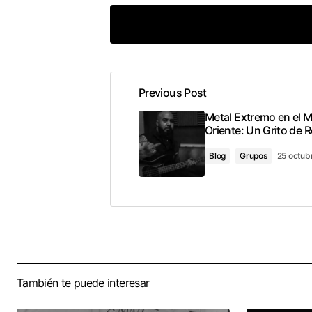
Previous Post
conec
Metal Extremo en el 
Oriente: Un Grito de R
Blog
Grupos
25 octub
También te puede interesar