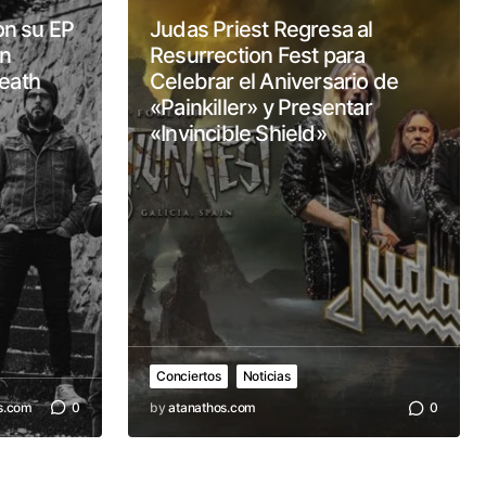
n su EP
Judas Priest Regresa al
Un
Resurrection Fest para
Death
Celebrar el Aniversario de
«Painkiller» y Presentar
«Invincible Shield»
Conciertos
Noticias
s.com
0
by
atanathos.com
0