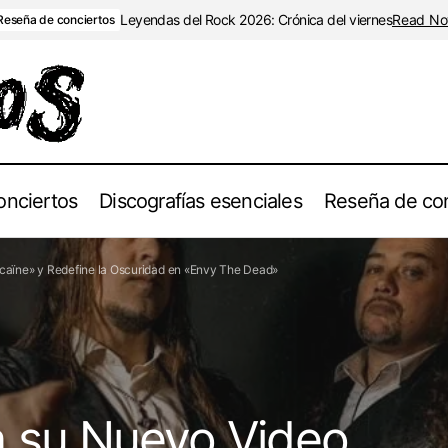
Leyendas del Rock 2026: Crónica del viernes
Read N
Reseña de conciertos
onciertos
Discografías esenciales
Reseña de con
thropia Desata su Nuevo Video para «Prosperity By Cocaïne» y 
caïne» y Redefine la Oscuridad en «Envy The Dead»
idad en «Envy The Dead»
a su Nuevo Video