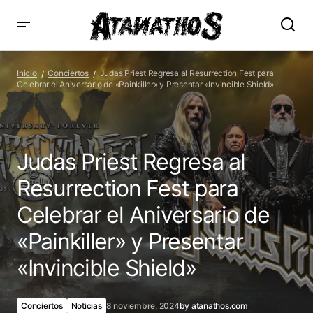
Judas Priest Regresa al Resurrection Fest para Celebrar el
Aniversario de «Painkiller» y Presentar «Invincible Shield»
Inicio
Conciertos
Judas Priest Regresa al Resurrection Fest para
Celebrar el Aniversario de «Painkiller» y Presentar «Invincible Shield»
Judas Priest Regresa al
Resurrection Fest para
Celebrar el Aniversario de
«Painkiller» y Presentar
«Invincible Shield»
Conciertos
Noticias
8 noviembre, 2024
by
atanathos.com