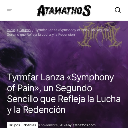
Tyrmfar Lanza «Symphony of Pain», un Segundo Sencillo
que Refleja la Lucha y la Redención
Inicio
Grupos
Tyrmfar Lanza «Symphony of Pain», un Segundo
Sencillo que Refleja la Lucha y la Redención
Tyrmfar Lanza «Symphony
of Pain», un Segundo
Sencillo que Refleja la Lucha
y la Redención
Grupos
Noticias
8 noviembre, 2024
by
atanathos.com