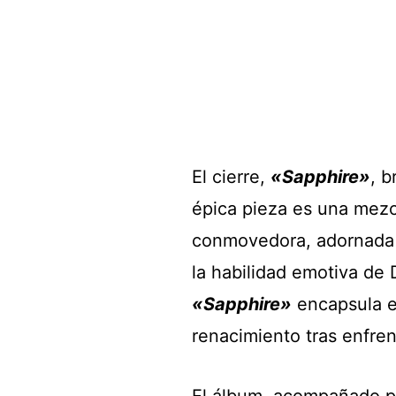
El cierre,
«Sapphire»
, b
épica pieza es una mezc
conmovedora, adornada c
la habilidad emotiva de 
«Sapphire»
encapsula el
renacimiento tras enfren
El álbum, acompañado p