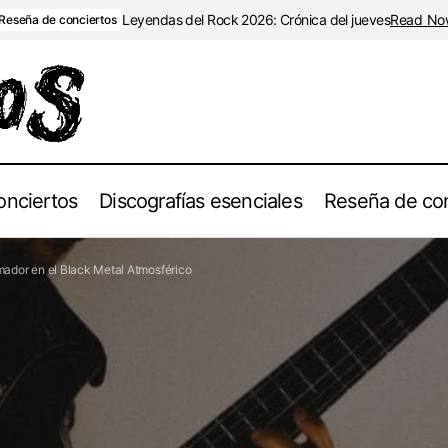
Leyendas del Rock 2026: Crónica del jueves
Read No
Reseña de conciertos
onciertos
Discografías esenciales
Reseña de con
d Lovejoy Presenta «Corroding Soul»: Un Viaje Transformador e
mador en el Black Metal Atmosférico
osférico