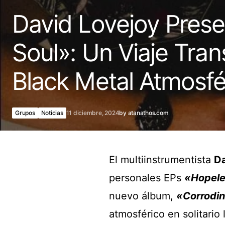
David Lovejoy Prese
Soul»: Un Viaje Tra
Black Metal Atmosfé
Grupos
Noticias
11 diciembre, 2024
by
atanathos.com
El multiinstrumentista
Da
personales EPs
«Hopel
nuevo álbum,
«Corrodin
atmosférico en solitario 