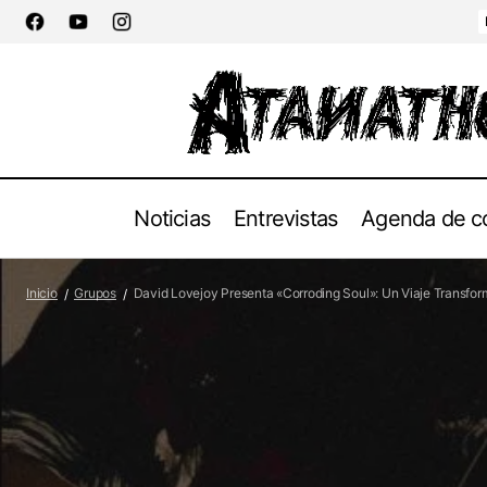
Noticias
Entrevistas
Agenda de c
Davi
Grupos
AVULSED Regresa con Fuerza: Anuncian
Inicio
Grupos
David Lovejoy Presenta «Corroding Soul»: Un Viaje Transfor
Nuevo Álbum "Phoenix Cryptobiosis"
Atm
Noticias