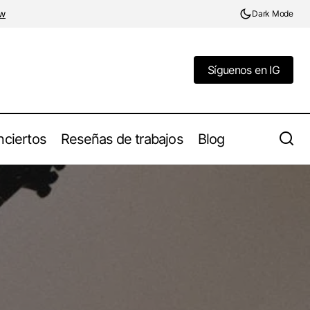
w
Dark Mode
Síguenos en IG
Síguenos en IG
ciertos
Reseñas de trabajos
Blog
Evig Natt desvela "Sorrow My World", el
n el Black Metal
Impactante Adelanto de su Próximo
Álbum "Vaketimen"