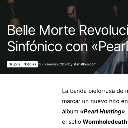
Belle Morte Revoluc
Sinfónico con «Pear
Grupos
Noticias
13 diciembre, 2024
by
atanathos.com
La banda bielorrusa de 
marcar un nuevo hito en
álbum
«Pearl Hunting»
,
el sello
Wormholedeath 