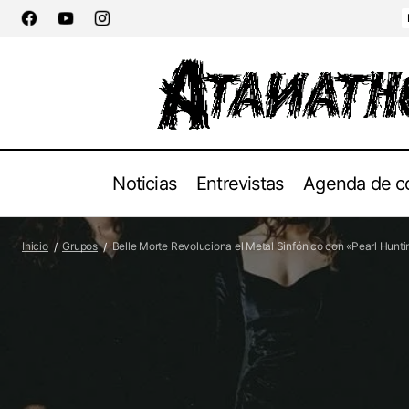
Noticias
Entrevistas
Agenda de c
Parusight - "Deathly Pale"
Grupos
Inicio
Grupos
Belle Morte Revoluciona el Metal Sinfónico con «Pearl Hunti