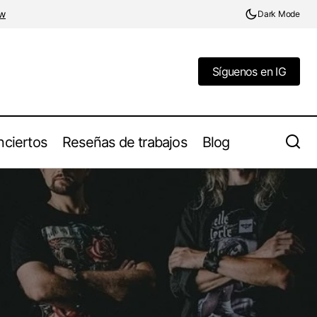
w
Dark Mode
Síguenos en IG
Síguenos en IG
ciertos
Reseñas de trabajos
Blog
Discografías Esenciales: Recorrido por la
Hunting»
Carrera de Moonspell