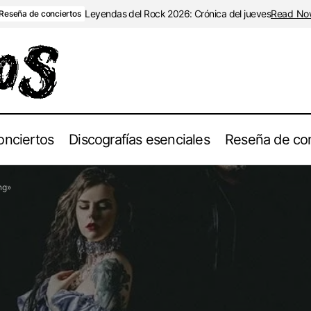
Leyendas del Rock 2026: Crónica del jueves
Read No
Reseña de conciertos
onciertos
Discografías esenciales
Reseña de con
Belle Morte Revoluciona el Metal Sinfónico con «Pearl 
Noticias
ng»