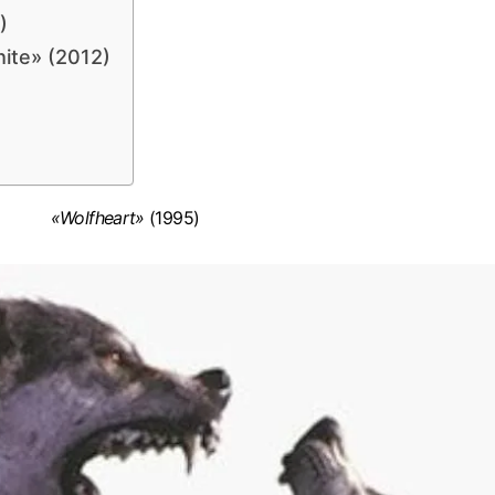
)
ite» (2012)
«Wolfheart»
(1995)