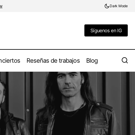
w
Dark Mode
Síguenos en IG
Síguenos en IG
ciertos
Reseñas de trabajos
Blog
Inborn Suffering Resurge con "Pale Grey
 Moonspell
Monochrome", su Álbum Más Ambicioso