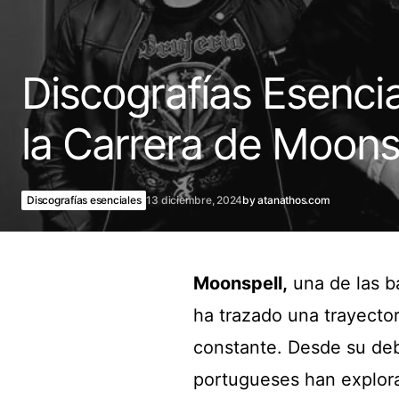
Discografías Esencia
la Carrera de Moons
Discografías esenciales
13 diciembre, 2024
by
atanathos.com
Moonspell,
una de las b
ha trazado una trayector
constante. Desde su deb
portugueses han explor