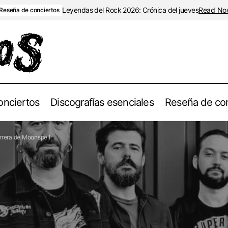
Leyendas del Rock 2026: Crónica del jueves
Read No
Reseña de conciertos
onciertos
Discografías esenciales
Reseña de con
Discografías Esenciales: Recorrido por la Carrera de
as esenciales
arrera de Moonspell