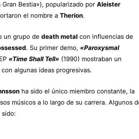
 Gran Bestia»), popularizado por
Aleister
cortaron el nombre a
Therion
.
o un grupo de
death metal
con influencias de
ossessed
. Su primer demo,
«Paroxysmal
 EP
«Time Shall Tell»
(1990) mostraban un
con algunas ideas progresivas.
ohnsson
ha sido el único miembro constante, la
os músicos a lo largo de su carrera. Algunos d
 sido: