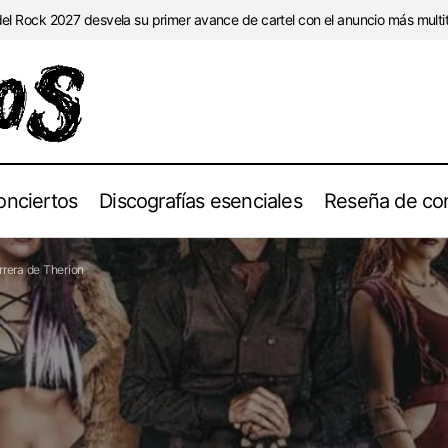
l Rock 2027 desvela su primer avance de cartel con el anuncio más multitu
onciertos
Discografías esenciales
Reseña de con
Discografías Esenciales: Recorrido por la Carrera d
ías esenciales
rrera de Therion