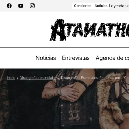
Leyendas de
Conciertos
Noticias
Noticias
Entrevistas
Agenda de c
War Magic lanza su nuevo álbum "Atomic
Discograf
Inicio
Discografías esenciales
Discografías Esenciales: Recorrido por la Ca
Rites"