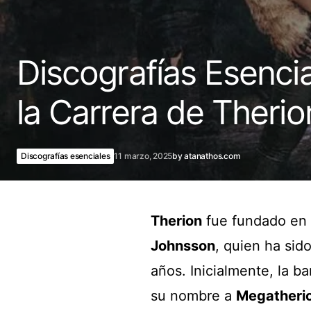
Discografías Esencia
la Carrera de Therio
Discografías esenciales
11 marzo, 2025
by
atanathos.com
Therion
fue fundado en 
Johnsson
, quien ha sid
años. Inicialmente, la b
su nombre a
Megatheri