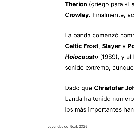
Therion
(griego para «La
Crowley
. Finalmente, a
La banda comenzó com
Celtic Frost
,
Slayer
y
P
Holocaust»
(1989), y el
sonido extremo, aunque 
Dado que
Christofer J
banda ha tenido numeros
los más importantes han
Leyendas del Rock 2026