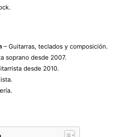
ock.
n
– Guitarras, teclados y composición.
ta soprano desde 2007.
itarrista desde 2010.
ista.
ería.
n