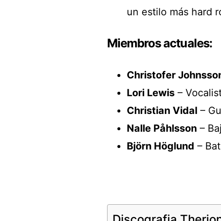
un estilo más hard r
Miembros actuales:
Christofer Johnsso
Lori Lewis
– Vocalis
Christian Vidal
– Gu
Nalle Påhlsson
– Baj
Björn Höglund
– Bat
Discografia Therio