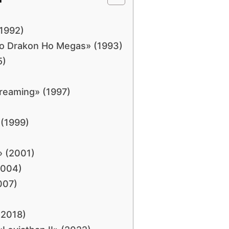
1992)
o Drakon Ho Megas» (1993)
5)
Dreaming» (1997)
 (1999)
» (2001)
2004)
007)
(2018)