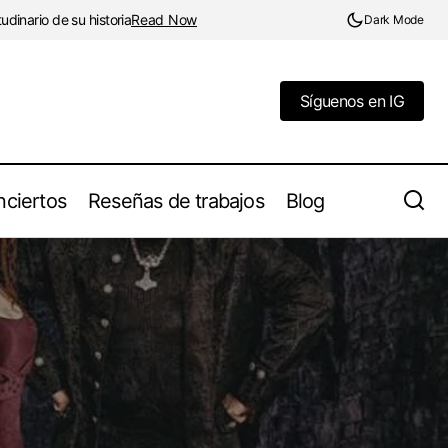
dinario de su historia
Read Now
Dark Mode
Síguenos en IG
Síguenos en IG
ciertos
Reseñas de trabajos
Blog
"Black Metal", la novela gráfica de
e Therion
Magius sobre suicidios, asesinatos y
quema de iglesias