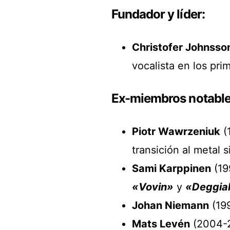
Fundador y líder:
Christofer Johnsso
vocalista en los pri
Ex-miembros notable
Piotr Wawrzeniuk
(
transición al metal s
Sami Karppinen
(19
«Vovin»
y
«Deggia
Johan Niemann
(199
Mats Levén
(2004-20