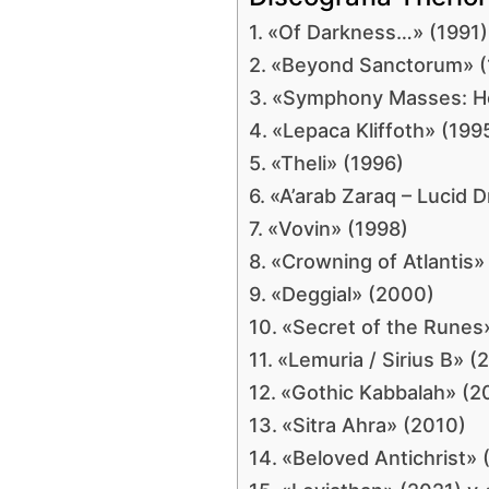
«Of Darkness…» (1991)
«Beyond Sanctorum» (
«Symphony Masses: H
«Lepaca Kliffoth» (199
«Theli» (1996)
«A’arab Zaraq – Lucid 
«Vovin» (1998)
«Crowning of Atlantis»
«Deggial» (2000)
«Secret of the Runes
«Lemuria / Sirius B» (
«Gothic Kabbalah» (2
«Sitra Ahra» (2010)
«Beloved Antichrist» 