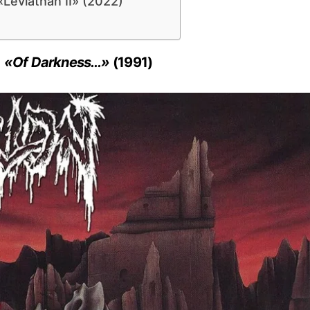
«Leviathan II» (2022)
«Of Darkness…»
(1991)