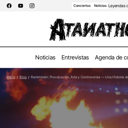
Leyendas de
Conciertos
Noticias
Noticias
Entrevistas
Agenda de c
Arhat lanza"Omniscient": Un viaje sonoro
Rammstein: 
a los orígenes de la humanidad a través
Blog
Inicio
Blog
Rammstein: Provocación, Arte y Controversia — Una Historia d
de la Epopeya de Gilgamesh