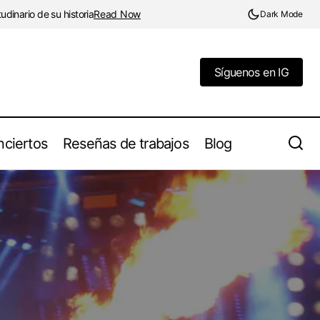
dinario de su historia
Read Now
Dark Mode
Síguenos en IG
Síguenos en IG
ciertos
Reseñas de trabajos
Blog
Entrevista a RuneBlood: Tatuador y
 y Transgresiones
recreador histórico del período vikingo