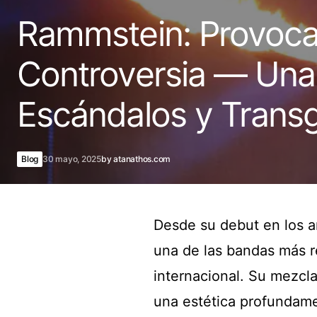
Rammstein: Provocac
Controversia — Una 
Escándalos y Trans
Blog
30 mayo, 2025
by
atanathos.com
Desde su debut en los 
una de las bandas más 
internacional. Su mezcl
una estética profundam