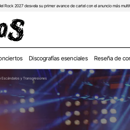
l Rock 2027 desvela su primer avance de cartel con el anuncio más multitu
onciertos
Discografías esenciales
Reseña de con
Provocación, Arte y Controversia — Una Historia de Escándalos
e Escándalos y Transgresiones