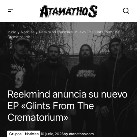
Reekmind anuncia su nuevo EP «Glints From The
Crematorium»
Inicio
Noticias
Reekmind anuncia su nuevo EP «Glints From The
Crematorium»
Reekmind anuncia su nuevo
EP «Glints From The
Crematorium»
Grupos
Noticias
10 junio, 2026
by
atanathos.com