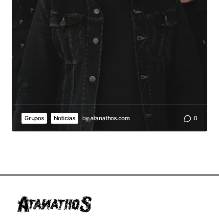
Grupos
Noticias
by
atanathos.com
0