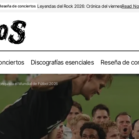
Leyendas del Rock 2026: Crónica del viernes
Read N
Reseña de conciertos
onciertos
Discografías esenciales
Reseña de con
Del moshpit a los estadios: El «remo vikingo» de Amon Amarth 
onquista el Mundial de Fútbol 2026
Mundial de Fútbol 2026