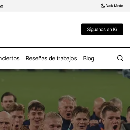
ow
Dark Mode
Síguenos en IG
Síguenos en IG
ciertos
Reseñas de trabajos
Blog
conquista el
DEAD ROOSTER arremete con
"DEMONOLOGIA"