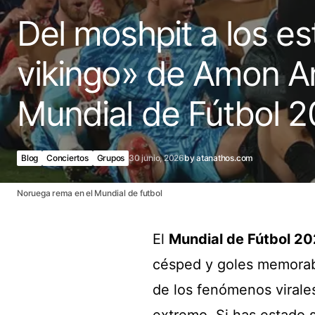
Del moshpit a los es
vikingo» de Amon A
Mundial de Fútbol 
Blog
Conciertos
Grupos
30 junio, 2026
by
atanathos.com
Noruega rema en el Mundial de futbol
El
Mundial de Fútbol 2
césped y goles memorabl
de los fenómenos virale
extremo. Si has estado s