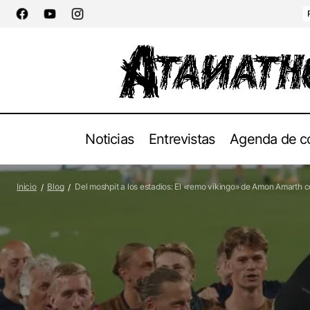
Noticias
Entrevistas
Agenda de c
LEYENDAS DEL ROCK 2026: Desvelados
Blog
Conciertos
los horarios oficiales de actuación de su
Inicio
Blog
Del moshpit a los estadios: El «remo vikingo» de Amon Amarth c
Grupos
XX Aniversario