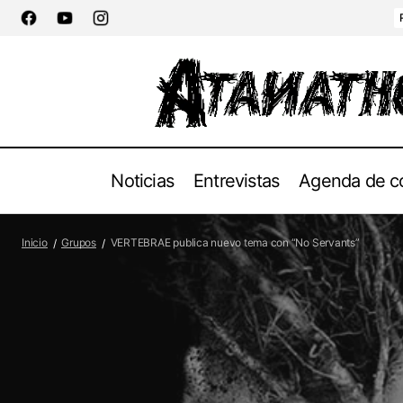
Noticias
Entrevistas
Agenda de c
EMPEROR publica el concierto completo
Inicio
Grupos
VERTEBRAE publica nuevo tema con “No Servants”
en Alcatraz 2021