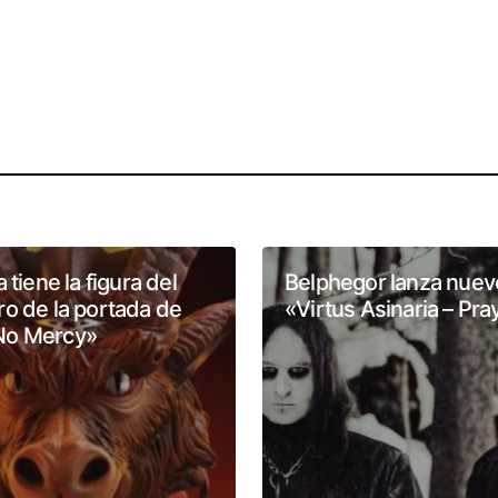
 tiene la figura del
Belphegor lanza nuev
o de la portada de
«Virtus Asinaria – Pra
No Mercy»