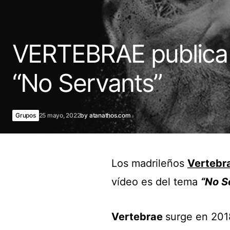
VERTEBRAE publica
“No Servants”
Grupos
25 mayo, 2022
by
atanathos.com
Los madrileños
Vertebr
vídeo es del tema
“No S
Vertebrae
surge en 2018