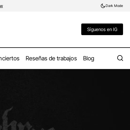
ow
Dark Mode
Síguenos en IG
Síguenos en IG
ciertos
Reseñas de trabajos
Blog
GOLGOTHA anuncia nuevo álbum y
nueva formación