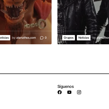
oticias
by
atanathos.com
0
Grupos
Noticias
by
atanatho
Síguenos