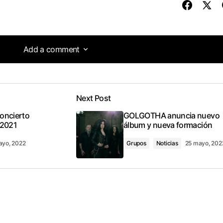
Add a comment
Add a comment
Next Post
tado
oncierto
GOLGOTHA anuncia nuevo
 2021
álbum y nueva formación
ayo, 2022
Grupos
Noticias
25 mayo, 202