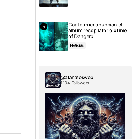
Goatburner anuncian el
álbum recopilatorio «Time
of Danger»
Noticias
@atanatosweb
1194 Followers