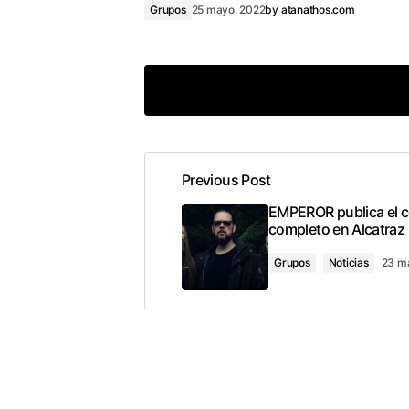
Grupos
25 mayo, 2022
by
atanathos.com
Previous Post
conec
EMPEROR publica el c
completo en Alcatraz
Grupos
Noticias
23 m