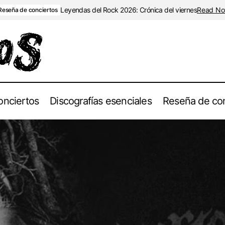
Leyendas del Rock 2026: Crónica del viernes
Read N
Reseña de conciertos
onciertos
Discografías esenciales
Reseña de con
VERTEBRAE publica nuevo tema con “No Servants”
Grupos