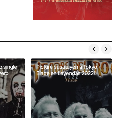
o single
Picture sustituyen a Tokyo
yer»
Blade en Leyendas 2022!!