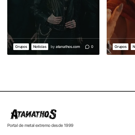
Grupos
Noticias
by
atanathos.com
0
Grupos
N
Portal de metal extremo desde 1999