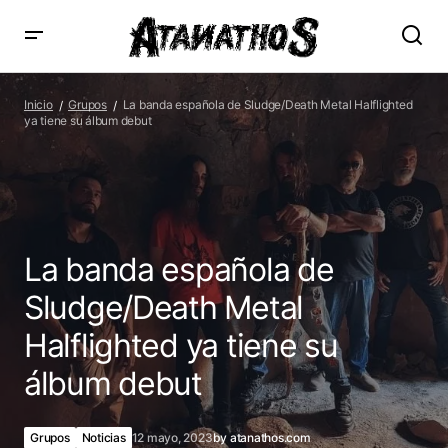
La banda española de Sludge/Death Metal Halflighted ya
tiene su álbum debut
Inicio
Grupos
La banda española de Sludge/Death Metal Halflighted
ya tiene su álbum debut
La banda española de
Sludge/Death Metal
Halflighted ya tiene su
álbum debut
Grupos
Noticias
12 mayo, 2023
by
atanathos.com