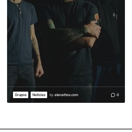
Grupos
Noticias
by
atanathos.com
0