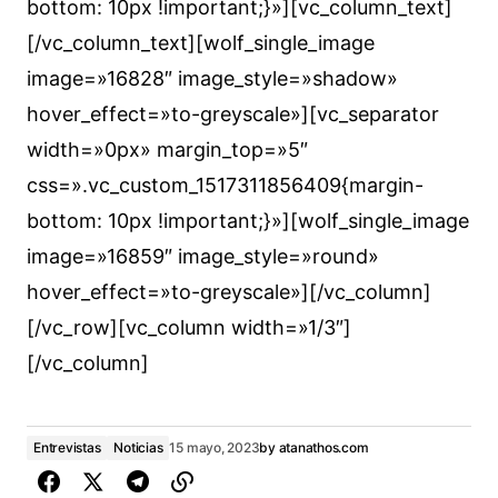
bottom: 10px !important;}»][vc_column_text]
[/vc_column_text][wolf_single_image
image=»16828″ image_style=»shadow»
hover_effect=»to-greyscale»][vc_separator
width=»0px» margin_top=»5″
css=».vc_custom_1517311856409{margin-
bottom: 10px !important;}»][wolf_single_image
image=»16859″ image_style=»round»
hover_effect=»to-greyscale»][/vc_column]
[/vc_row][vc_column width=»1/3″]
[/vc_column]
Entrevistas
Noticias
15 mayo, 2023
by
atanathos.com