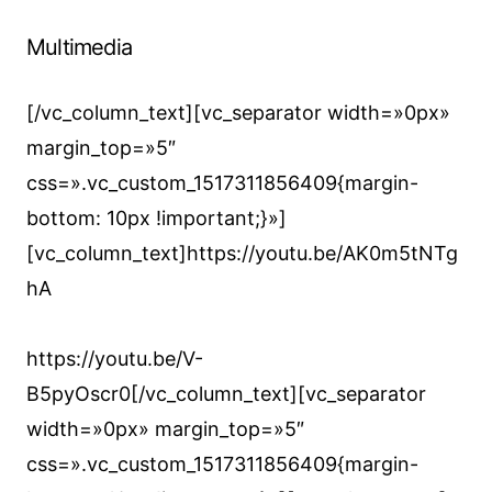
Multimedia
[/vc_column_text][vc_separator width=»0px»
margin_top=»5″
css=».vc_custom_1517311856409{margin-
bottom: 10px !important;}»]
[vc_column_text]https://youtu.be/AK0m5tNTg
hA
https://youtu.be/V-
B5pyOscr0[/vc_column_text][vc_separator
width=»0px» margin_top=»5″
css=».vc_custom_1517311856409{margin-