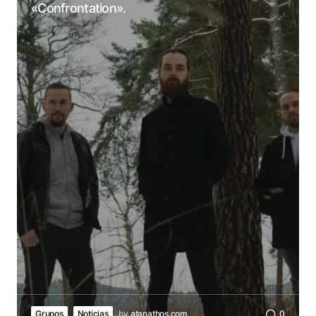
«Confrontation».
Grupos
Noticias
by
atanathos.com
0