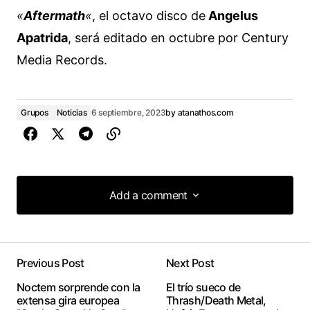
«
Aftermath
«
, el octavo disco de
Angelus
Apatrida
, será editado en octubre por Century
Media Records.
Grupos
Noticias
6 septiembre, 2023
by
atanathos.com
Add a comment
Add a comment
Previous Post
Next Post
conectado
Noctem sorprende con la
El trío sueco de
extensa gira europea
Thrash/Death Metal,