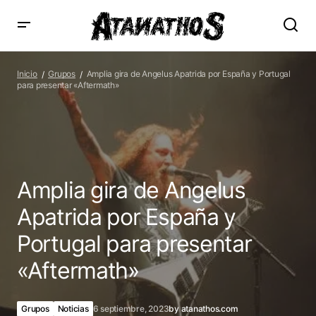
Amplia gira de Angelus Apatrida por España y Portugal
para presentar «Aftermath»
Inicio
Grupos
Amplia gira de Angelus Apatrida por España y Portugal
para presentar «Aftermath»
Amplia gira de Angelus
Apatrida por España y
Portugal para presentar
«Aftermath»
Grupos
Noticias
6 septiembre, 2023
by
atanathos.com