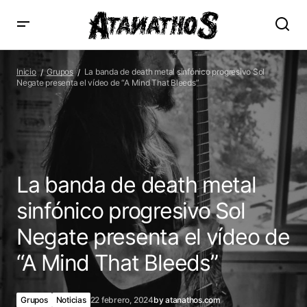
La banda de death metal sinfónico progresivo Sol Negate
presenta el vídeo de “A Mind That Bleeds”
Inicio
Grupos
La banda de death metal sinfónico progresivo Sol
Negate presenta el vídeo de “A Mind That Bleeds”
La banda de death metal
sinfónico progresivo Sol
Negate presenta el vídeo de
“A Mind That Bleeds”
Grupos
Noticias
22 febrero, 2024
by
atanathos.com