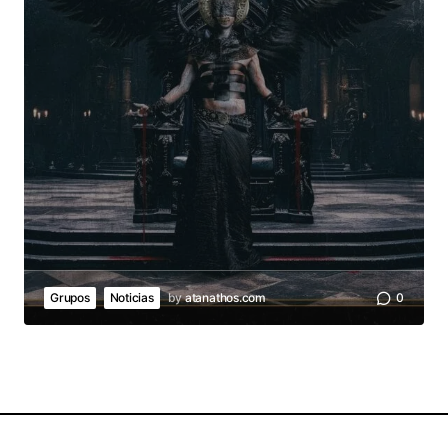
Grupos
Noticias
by
atanathos.com
0