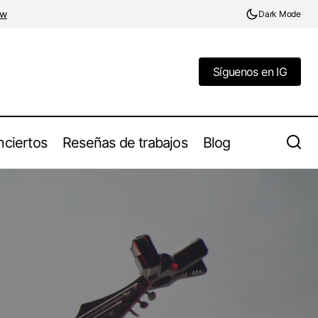
ow
Dark Mode
Síguenos en IG
Síguenos en IG
ciertos
Reseñas de trabajos
Blog
Leyendas del Rock 2025: Crónica día 3