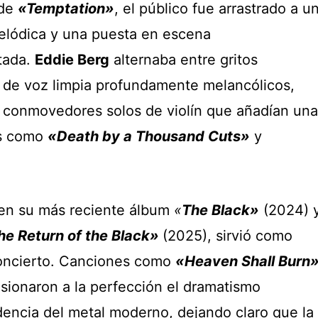
 de
«Temptation»
, el público fue arrastrado a u
melódica y una puesta en escena
tada.
Eddie Berg
alternaba entre gritos
 de voz limpia profundamente melancólicos,
 conmovedores solos de violín que añadían una
as como
«Death by a Thousand Cuts»
y
a en su más reciente álbum
«
The Black»
(2024) 
he Return of the Black»
(2025), sirvió como
concierto. Canciones como
«Heaven Shall Burn
usionaron a la perfección el dramatismo
dencia del metal moderno, dejando claro que la