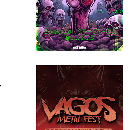
n
y
»