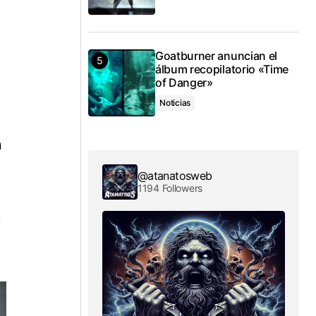
Goatburner anuncian el
álbum recopilatorio «Time
of Danger»
Noticias
n
@atanatosweb
1194 Followers
y