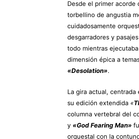
Desde el primer acorde
torbellino de angustia 
cuidadosamente orques
desgarradores y pasajes
todo mientras ejecutaba
dimensión épica a tem
«Desolation»
.
La gira actual, centrad
su edición extendida
«
T
columna vertebral del 
y
«God Fearing Man»
f
orquestal con la contun