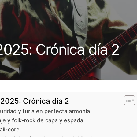
025: Crónica día 2
2025: Crónica día 2
uridad y furia en perfecta armonía
aje y folk-rock de capa y espada
aii-core