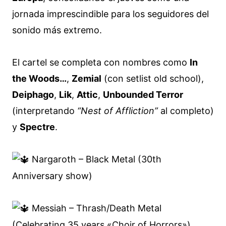
jornada imprescindible para los seguidores del
sonido más extremo.
El cartel se completa con nombres como
In
the Woods…
,
Zemial
(con setlist old school),
Deiphago
,
Lik
,
Attic
,
Unbounded Terror
(interpretando
“Nest of Affliction”
al completo)
y
Spectre
.
Nargaroth – Black Metal (30th
Anniversary show)
Messiah – Thrash/Death Metal
(Celebrating 35 years «Choir of Horrors»)