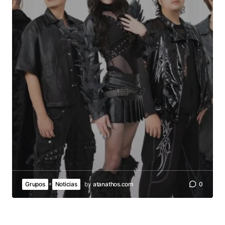
Grupos
Noticias
by
atanathos.com
0