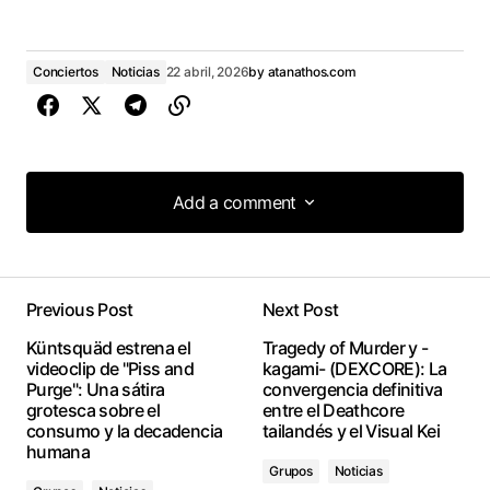
Conciertos
Noticias
22 abril, 2026
by
atanathos.com
Add a comment
Add a comment
Previous Post
Next Post
conectado
Küntsquäd estrena el
Tragedy of Murder y -
videoclip de "Piss and
kagami- (DEXCORE): La
Purge": Una sátira
convergencia definitiva
grotesca sobre el
entre el Deathcore
consumo y la decadencia
tailandés y el Visual Kei
humana
Grupos
Noticias