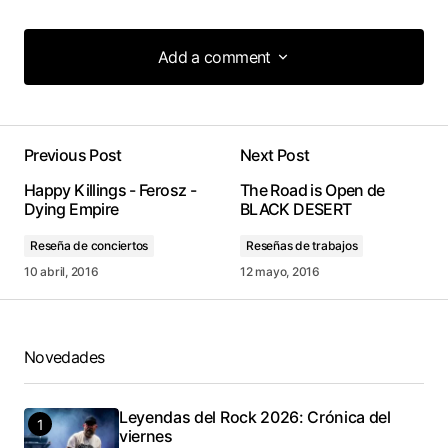
Add a comment
Add a comment
Previous Post
Next Post
conectado
Happy Killings - Ferosz -
The Road is Open de
Dying Empire
BLACK DESERT
Reseña de conciertos
Reseñas de trabajos
10 abril, 2016
12 mayo, 2016
Novedades
Leyendas del Rock 2026: Crónica del
viernes