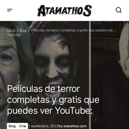
Películas de terror completas y gratis que puedes ver
YouTube:
Inicio
Blog
Películas de terror completas y gratis que puedes ver
YouTube:
Películas de terror
completas y gratis que
puedes ver YouTube:
Blog
Cine
7 septiembre, 2022
by
atanathos.com