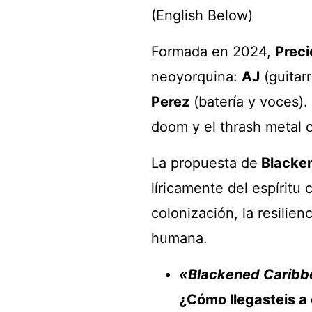
(English Below)
Formada en 2024,
Preci
neoyorquina:
AJ
(guitar
Perez
(batería y voces).
doom y el thrash metal co
La propuesta de
Blacke
líricamente del espíritu 
colonización, la resilie
humana.
«Blackened Carib
¿Cómo llegasteis a 