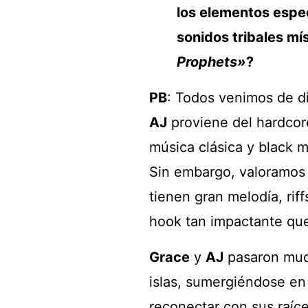
los elementos espec
sonidos tribales mí
Prophets»
?
PB
: Todos venimos de di
AJ
proviene del hardcor
música clásica y black m
Sin embargo, valoramos
tienen gran melodía, rif
hook tan impactante que
Grace
y
AJ
pasaron much
islas, sumergiéndose en 
reconectar con sus raíc