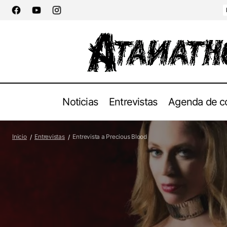
Noticias
Entrevistas
Agenda de c
SUN OF THE DYING lanzan su nuevo
Inicio
Entrevistas
Entrevista a Precious Blood
single “The House Of Asterion”