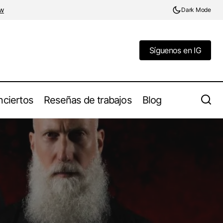
w
Dark Mode
Síguenos en IG
Síguenos en IG
ciertos
Reseñas de trabajos
Blog
Angerseed regresa con la introspección
brutal de "Rapture is Mine... Glory is Ours"