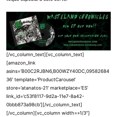
[/vc_column_text][vc_column_text]
[amazon_link
asins=’B00C2RJBN6,B00WZY40DC,09582684
36′ template=’ProductCarousel’
store=’atanatos-21′ marketplace=’ES’
link_id=’c53f8117-9d2a-11e7-8a42-
0bbb873a98cb’][/vc_column_text]
[/vc_column][vc_column width=»1/3″]