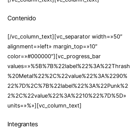
Contenido
[/vc_column_text][vc_separator width=»50″
alignment=»left» margin_top=»10″
color=»#000000″][vc_progress_bar
values=»%5B%7B%22label%22%3A%22Thrash
%20Metal%22%2C%22value%22%3A%2290%
22%7D%2C%7B%22label%22%3A%22Punk%2
2%2C%22value%22%3A%2210%22%7D%5D»
units=»%»][vc_column_text]
Integrantes