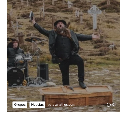
Grupos
Noticias
by
atanathos.com
0