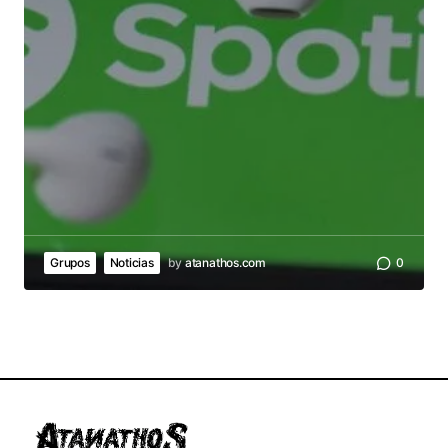
Grupos
Noticias
by
atanathos.com
0