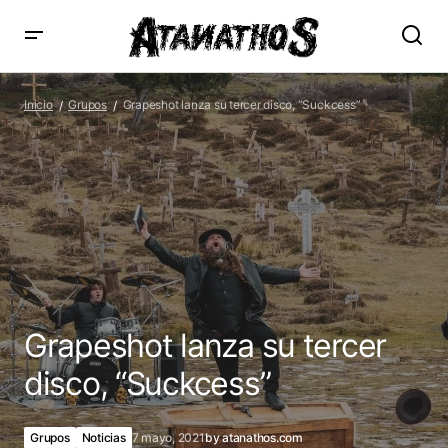
Grapeshot lanza su tercer disco, “Suckcess”
Inicio
Grupos
Grapeshot lanza su tercer disco, “Suckcess”
Grapeshot lanza su tercer
disco, “Suckcess”
Grupos
Noticias
7 mayo, 2021
by
atanathos.com