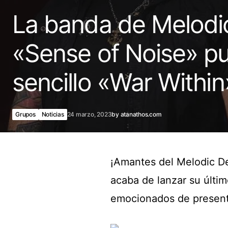
La banda de Melodi
«Sense of Noise» pu
sencillo «War Within
Grupos
Noticias
24 marzo, 2023
by
atanathos.com
¡Amantes del Melodic De
acaba de lanzar su últim
emocionados de present