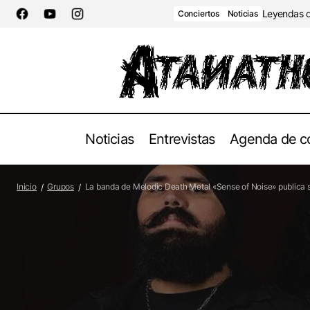
Leyendas de
Conciertos
Noticias
Noticias
Entrevistas
Agenda de c
La 
Grupos
Metal extremo: El origen, las influencias y
Inicio
Grupos
La banda de Melodic Death Metal «Sense of Noise» publica s
los subgéneros.
Wit
Noticias