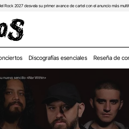
l Rock 2027 desvela su primer avance de cartel con el anuncio más multitu
onciertos
Discografías esenciales
Reseña de con
banda de Melodic Death Metal «Sense of Noise» publica su nuev
u nuevo sencillo «War Within»
hin»