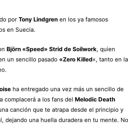
ado por
Tony Lindgren
en los ya famosos
os en Suecia.
con
Björn «Speed» Strid de Soilwork
, quien
en un sencillo pasado
«Zero Killed
«, tanto en la
eo.
oise
ha entregado una vez más un sencillo de
da complacerá a los fans del
Melodic Death
una canción que te atrapa desde el principio y
nal, dejando una huella duradera en tu mente. N