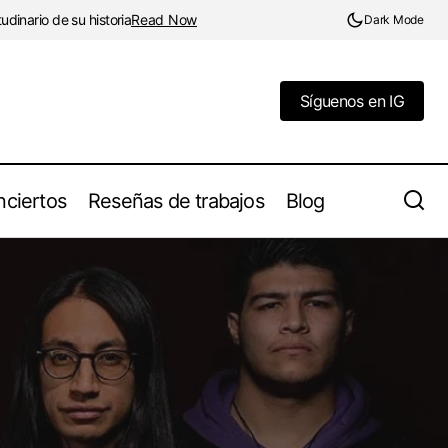
dinario de su historia
Read Now
Dark Mode
Síguenos en IG
Síguenos en IG
ciertos
Reseñas de trabajos
Blog
El Aquelarre de Goya: una pintura maldita
o sencillo «War
que desafió la opresión de la Iglesia y el
Estado